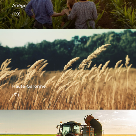
Ariège
(09)
Haute-Garonne
(31)