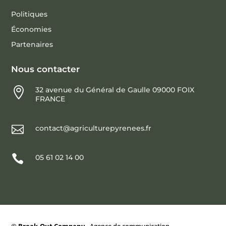
Politiques
Économies
Partenaires
Nous contacter

32 avenue du Général de Gaulle 09000 FOIX
FRANCE

contact@agriculturepyrenees.fr

05 61 02 14 00
©
Break-Out Company
- Agence de communication