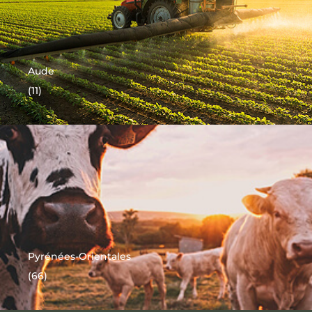
Aude
(11)
Pyrénées-Orientales
(66)