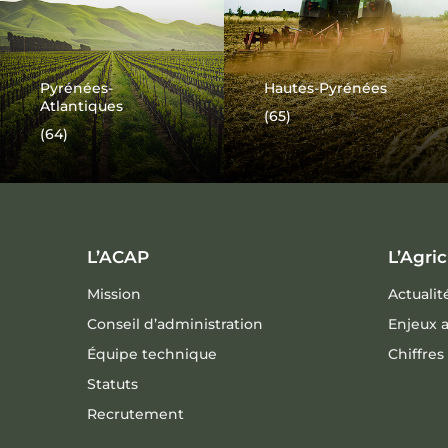
Pyrénées-
Hautes-Pyrénées
Atlantiques
(65)
(64)
L’ACAP
L’Agri
Mission
Actualit
Conseil d’administration
Enjeux a
Équipe technique
Chiffres
Statuts
Recrutement