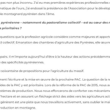
st pas non plus inconnu. J’ai eu mes premières expériences professionnelles
que de l’ours, j’ai endossé la présidence de l’Association pour le dévelo
table montagnard pyrénéen dans l’âme.
ure pyrénéenne – notamment du pastoralisme collectif – est au cœur des
 prioritaires ?
r des questions que la profession agricole considère comme majeures et appo
l collectif. Emanation des chambres d’agriculture des Pyrénées, elle œuv
 pairs. Il m’importe aujourd’hui d’être à la hauteur des actions précédem
des spécificités pyrénéennes.
 soixantaine de propositions pour l’agriculture du massif.
ent l’écriture et la mise en œuvre de la prochaine PAC. La question de l
ides de la PAC y est prioritaire. Lors de la réforme de la PAC de 2015, nous
ts systèmes de production. Nous nous efforcerons de conforter ces mécanism
ctare et en assurant un fléchage strict des aides vers les agriculteurs actif
ls génèrent est une piste que nous travaillons activement, sans oublier le 
 production en montagne.