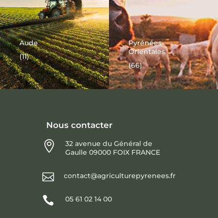
Aude
Pyrénées-
Orientales
(11)
(66)
Nous contacter

32 avenue du Général de
Gaulle 09000 FOIX FRANCE

contact@agriculturepyrenees.fr

05 61 02 14 00