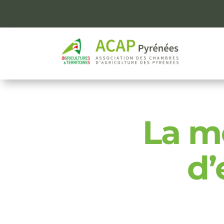
La m
d’