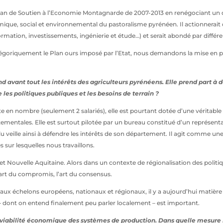
u Plan de Soutien à l’Economie Montagnarde de 2007-2013 en renégociant un d
e, social et environnemental du pastoralisme pyrénéen. Il actionnerait d
 formation, investissements, ingénierie et étude…) et serait abondé par diffé
tégoriquement le Plan ours imposé par l’Etat, nous demandons la mise en p
nd avant tout les intérêts des agriculteurs pyrénéens. Elle prend part 
 les politiques publiques et les besoins de terrain ?
e en nombre (seulement 2 salariés), elle est pourtant dotée d’une véritable f
mentales. Elle est surtout pilotée par un bureau constitué d’un représen
élu veille ainsi à défendre les intérêts de son département. Il agit comme 
es sur lesquelles nous travaillons.
 et Nouvelle Aquitaine. Alors dans un contexte de régionalisation des polit
’art du compromis, l’art du consensus.
 aux échelons européens, nationaux et régionaux, il y a aujourd’hui matière 
 – dont on entend finalement peu parler localement – est important.
 viabilité économique des systèmes de production. Dans quelle mesure l