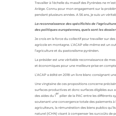
Travailler à l’échelle du massif des Pyrénées ne m’e
Ariège. Connu pour mon engagement sur la problémati
pendant plusieurs années. A 56 ans, je suis un véri
La reconnaissance des spécificités de l’agricult
des politiques européennes, quels sont les dossiers
Je crois en la force du collectif pour travailler su
agricole en montagne. L’ACAP elle-même est un outi
l’agriculture et du pastoralisme pyrénéen.
La présider est une véritable reconnaissance de mes
et économiques pour une meilleure prise en compte 
L’ACAP a édité en 2018 un livre blanc consignant une
Une vingtaine de ces propositions concerne précisém
surfaces productives et donc surfaces éligibles aux a
er
des aides du 1
pilier de la PAC entre les différen
soutenant une convergence totale des paiements à l’he
agriculteurs, la rémunération des biens publics qu’i
naturel (ICHN) visant à compenser les surcoûts de