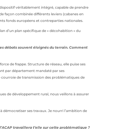
ispositif véritablement intégré, capable de prendre
e façon combinée différents leviers (cabanes en
rents fonds européens et contreparties nationales.
lan d’un plan spécifique de « décohabition » du
à des débats souvent éloignés du terrain. Comment
orce de frappe. Structure de réseau, elle puise ses
tant par département mandaté par ses
une courroie de transmission des problématiques de
iques de développement rural, nous veillons à assurer
à démocratiser ses travaux. Je nourri l’ambition de
’ACAP travaillera t’elle sur cette problématique ?