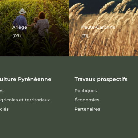
Ariège
Haute-Garonne
(09)
(31)
culture Pyrénéenne
Travaux prospectifs
és
Politiques
gricoles et territoriaux
Économies
 clés
Partenaires