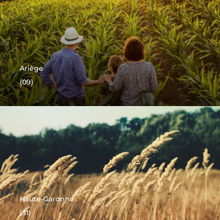
Ariège
(09)
Haute-Garonne
(31)